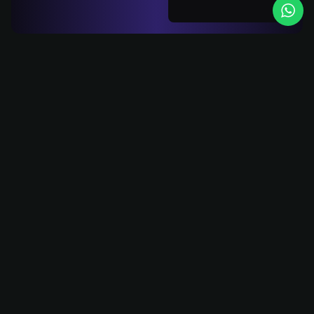
Universidade
Corporativa
A Escol.ai implanta
universidades
corporativas completas:
plataformas de ensino
com a identidade visual
da empresa, estrutura
pedagógica definida e
toda a curadoria de
conteúdo incluída. O
trabalho vai além da
tecnologia. A Escol.ai
define a estratégia