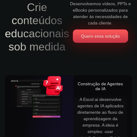
Crie
Desenvolvemos vídeos, PPTs e
eBooks personalizados para
conteúdos
atender às necessidades de
cada cliente.
educacionais
Quero essa solução
sob medida
Construção de Agentes
de IA
A Escol.ai desenvolve
agentes de IA aplicados
diretamente ao fluxo de
aprendizagem da
empresa. A ideia é
simples: usar