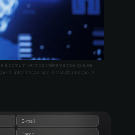
nda é comum vermos treinamentos que se
lexão é: informação não é transformação O