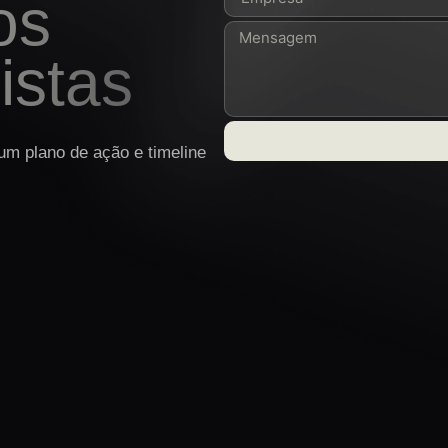
os
istas
m plano de ação e timeline