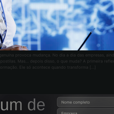
genuína provoca mudança. No dia a dia das empresas, ai
 apostilas. Mas… depois disso, o que muda? A primeira ref
formação. Ele só acontece quando transforma […]
 um de